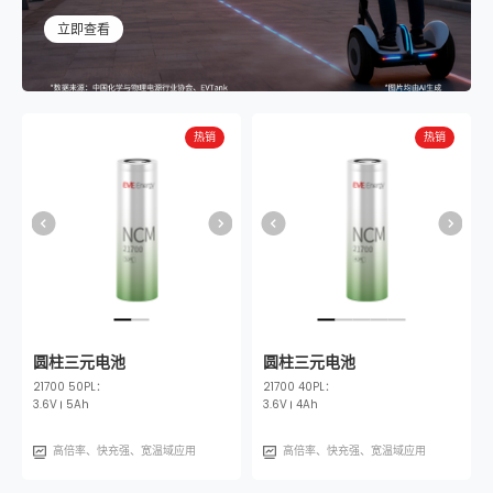
立即查看
热销
热销
热销
热销
圆柱三元电池
圆柱三元电池
圆柱三元电池
圆柱三元电池
圆
21700 50PL：
18650 26V：
18650 20P：
21700 40PL：
217
1
3.6V
3.6V
5Ah
2.55Ah
3.6V
3.6V
2Ah
4Ah
3.6
3
高倍率、快充强、宽温域应用
高能量密度、快充强、宽温域应用
高倍率、快充强、宽温域应用
高倍率、快充强、宽温域应用