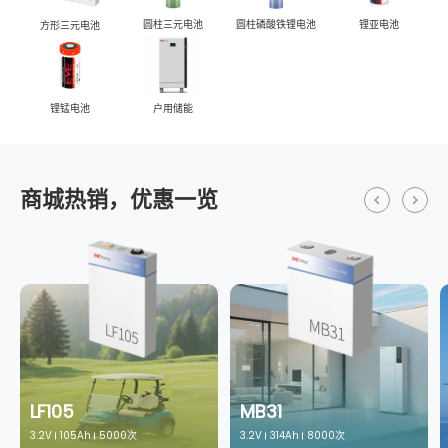
圆柱三元电池
圆柱磷酸铁锂电池
锂亚电池
方形三元电池
户用储能
锂锰电池
商城热销，优惠一览
LF105
MB31
3.2V
105Ah
5000次
3.2V
314Ah
8000次