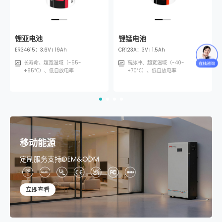
锂亚电池
锂锰电池
锂亚电池
锂锰电池
复合电源
锂
ER34615：
CR2032：
3.6V
19Ah
ER14250：
CR123A：
ER14250+SPC1520
3.6V
3V
1.5Ah
1.2Ah
ER3
C
3V
225mAh
3
长寿命、超宽温域（-55-
长寿命、超宽温域（-55-
高脉冲、超宽温域（-40-
长寿命、超宽温域（-55-
+85℃）、低自放电率
高脉冲、超宽温域（-40-
+85℃）、低自放电率
+70℃）、低自放电率
+85℃）、低自放电率
+85℃）、低自放电率
移动能源
定制服务支持OEM&ODM
立即查看