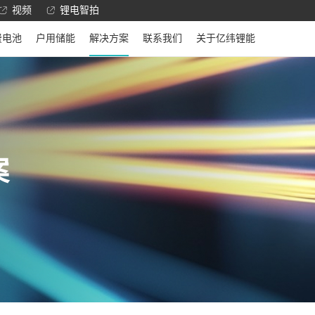
视频
锂电智拍
费电池
户用储能
解决方案
联系我们
关于亿纬锂能
案