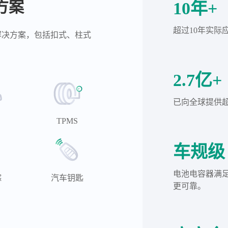
方案
10年+
超过10年实际
解决方案，包括扣式、柱式
2.7亿+
已向全球提供超
TPMS
车规级
电池电容器满足车
踪
汽车钥匙
更可靠。