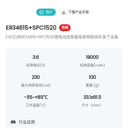
图片
下载产品手册
ER34615+SPC1520
热销
EVE亿纬ER34615+SPC1520锂电池组智能电表物联网井盖下设备
3.6
19000
标称电压(V)
标称容量(mAh)
230
100
最大持续电流(mA)
重量 (g)
-55~+85℃
33.1x61.5
工作温度(℃)
尺寸（mm）
行业应用