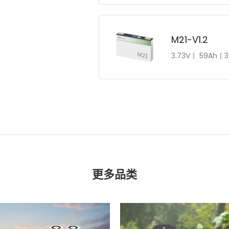
M21-V1.2
3.73V丨 59Ah丨
更多品类