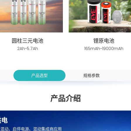
圆柱三元电池
锂原电池
2Ah~5.7Ah
165mAh~19000mAh
产品选型
规格参数
产品介绍
供电
8V 混动、启停电源、混动集成商应用