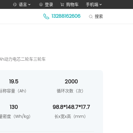
语言
登录
购物车
手机端
13288162606
搜索
.5Ah动力电芯二轮车三轮车
19.5
2000
标称容量（Ah）
循环次数（次）
130
98.8*148.7*17.7
量密度（Wh/kg）
长x宽x高（mm）