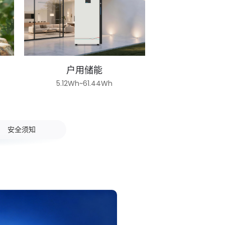
户用储能
5.12Wh~61.44Wh
安全须知