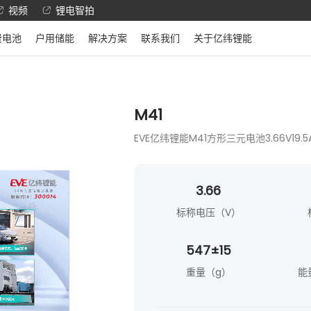
视频
锂电智拍
费电池
户用储能
解决方案
联系我们
关于亿纬锂能
M41
EVE亿纬锂能M41方形三元电池3.66V19
3.66
标称电压（V）
547±15
重量（g）
能