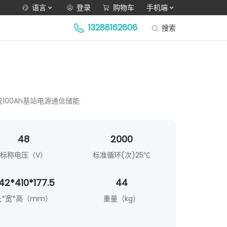
语言
登录
购物车
手机端
13288162606
搜索
统100Ah基站电源通信储能
48
2000
标称电压（V）
标准循环(次)25℃
42*410*177.5
44
长*宽*高（mm）
重量（kg）