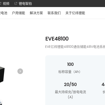
视频
锂电智拍
费电池
户用储能
解决方案
联系我们
关于亿纬锂能
EVE48100
EVE亿纬锂能48100通信储能48V电池系
100
标称容量（Ah）
20/50
4
最大持续充/放电电流
(A)