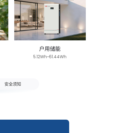
户用储能
5.12Wh~61.44Wh
安全须知