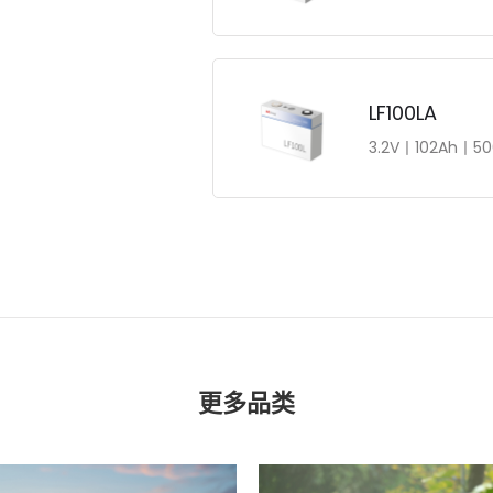
LF100LA
3.2V丨102Ah丨5
更多品类