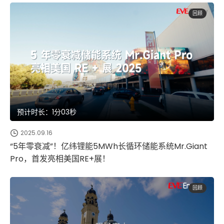
回顾
预计时长：1分03秒
2025.09.16
“5年零衰减”！亿纬锂能5MWh长循环储能系统Mr.Giant
Pro，首发亮相美国RE+展！
回顾