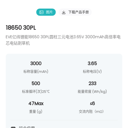
图片
下载产品手册
18650 30PL
EVE亿纬锂能18650 30PL圆柱三元电池3.65V 3000mAh高倍率电
芯电钻割草机
3000
3.65
标称容量(mAh)
标称电压(V)
500
233
标准循环(次)25℃
能量密度 (Wh/kg)
47Max
≤6
重量 (g)
交流内阻（mΩ）