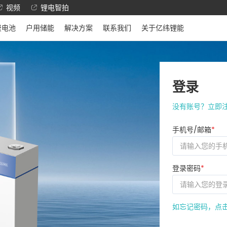
视频
锂电智拍
费电池
户用储能
解决方案
联系我们
关于亿纬锂能
登录
没有账号？立即
手机号/邮箱
*
登录密码
*
如忘记密码，点