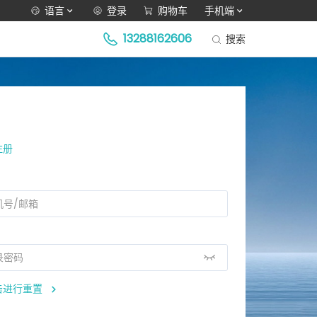
语言
登录
购物车
手机端
13288162606
搜索
注册
击进行重置