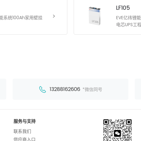
LF105
庭储能系统100Ah家用壁挂
EVE亿纬锂能
电芯UPS工
13288162606
*微信同号
服务与支持
联系我们
供应商入口