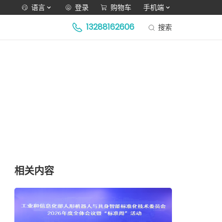
语言
登录
购物车
手机端
13288162606
搜索
相关内容