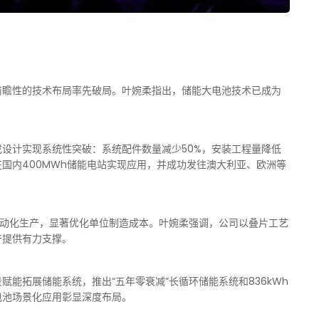
前瞻性的技术布局率先破局。叶婉柔指出，储能大电池技术已成为
简集成设计实现系统性突破：系统配件数量减少50%，安装工程量降低
在国内400MWh储能电站实现应用，并成功发往澳大利亚、欧洲等
自动化生产，显著优化单位制造成本。叶婉柔强调，公司以叠片工艺
产提供有力支撑。
能拓展储能系统，推出“五年零衰减”长循环储能系统和836kWh
电池场景化应用彰显深度布局。