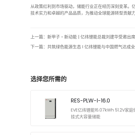
从政策红利到市场驱动，储能行业正在经历深刻变革。
技术实力和卓越的产品品质，为推动全球能源转型贡献
上一篇：
新甲子・新动能 | 亿纬锂能总裁刘建华受邀出
下一篇：
共筑绿色能源生态 I 亿纬锂能与中国燃气达成
选择您所需的
RES-PLW-I-16.0
EVE亿纬锂能16.07kWh 51.2V
挂式大容量储能