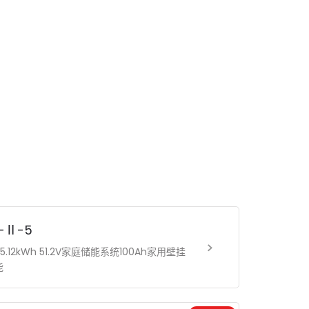
W-Ⅱ-5
5.12kWh 51.2V家庭储能系统100Ah家用壁挂
能