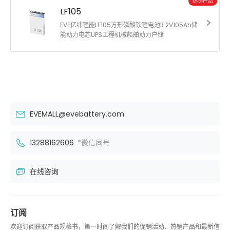
热销产品
LF105
EVE亿纬锂能LF105方形磷酸铁锂电池3.2V105Ah储
能动力电芯UPS工程机械船舶动力户储
EVEMALL@evebattery.com
13288162606
*微信同号
在线咨询
订阅
欢迎订阅获取产品规格书，第一时间了解我们的促销活动、热销产品和最新信