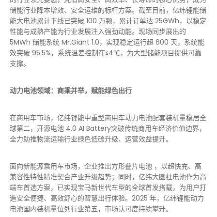
储能行业降本增效、安全运维的标杆方案。截至目前，亿纬锂能储
能大电池累计下线已突破 100 万颗，累计订单达 25GWh，以稳定
性能与成熟产能为行业发展注入强劲动能。现场同步展出的
5MWh 储能系统 Mr.Giant 1.0，实现稳定运行超 600 天，系统能
效突破 95.5%，系统温差控制在≤4℃，为大型储能项目提供可靠
支撑。
动力电池领域：商乘并举，赋能绿色出行
在商用车市场，亿纬锂能中重型商用车动力电池配套装机量稳居全
球第二，开源电池 4.0 AI Battery突破传统商用车经济价值边界，
全力助推物流运输行业绿色低碳升级、运营效益提升。
面向新能源乘用车市场，企业推出方形叠片电池 ，以超快充、高
兼容性特性精准契合产业升级趋势；同时，亿纬大圆柱电池作为高
端车首选方案，已实现宝马新世代车型的全球首发搭载，为用户打
造安全便捷、高效舒心的智慧出行体验。2025 年，亿纬锂能动力
电池国内装机量位列行业第五，市场认可度持续攀升。