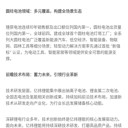
圆柱电池领域：多元覆盖，构建全场景生态
锂原电池连续10年销售额及出口额位列国内第一，圆柱电池出货量
位列国内第一，全球前四。建成全球首个圆柱电池灯塔工厂；全系
列大圆柱电池广泛覆盖新能源汽车、低空经济、智能装备、物联
网、园林工具等细分场景；轻型动力解决方案率先通过首批 “新强
标” 认证，为电动工具、智能家居等领域提供安全可靠的能源支
撑。
前瞻技术布局：蓄力未来，引领行业革新
技术研发层面，亿纬锂能集中展出钠离子电池、锂金属二次电池、
全固态电池及氢能相关创新成果，持续加码前沿技术布局，加速新
技术从研发走向产业化，为行业长远发展储备核心动能。
深耕锂电行业多年，技术创新始终是亿纬锂能的核心发展驱动力。
面向未来，亿纬锂能将持续深耕技术研发、打磨高品质产品，持续