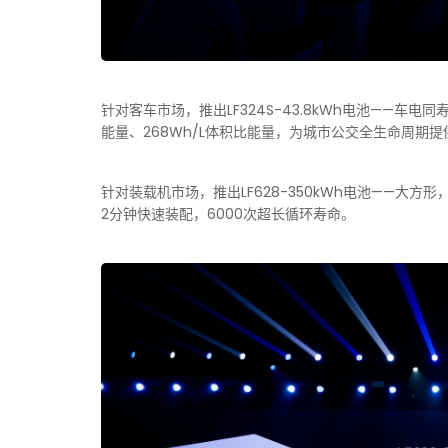
针对客车市场，推出LF324S-43.8kWh电池——车电同
能量、268Wh/L体积比能量，为城市公交全生命周期提
针对装载机市场，推出LF628-350kWh电池——大方
2分钟快速装配，6000次超长循环寿命。