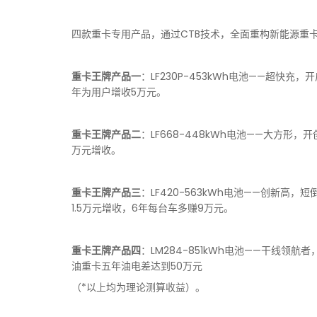
四款重卡专用产品，通过CTB技术，全面重构新能源重
重卡王牌产品一
：LF230P-453kWh电池——超快充，
年为用户增收5万元。
重卡王牌产品二
：LF668-448kWh电池——大方形
万元增收。
重卡王牌产品三
：LF420-563kWh电池——创新高，
1.5万元增收，6年每台车多赚9万元。
重卡王牌产品四
：LM284-851kWh电池——干线领航
油重卡五年油电差达到50万元
（*以上均为理论测算收益）。