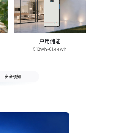
户用储能
5.12Wh~61.44Wh
安全须知