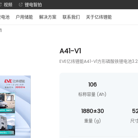
视频
锂电智拍
费电池
户用储能
解决方案
联系我们
关于亿纬锂能
1
A41-V1
EVE亿纬锂能A41-V1方形磷酸铁锂电池3
106
标称容量 (Ah)
1880±30
52
重量 (g)
尺