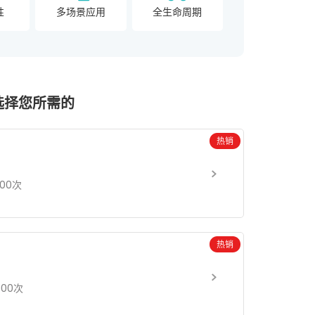
性
多场景应用
全生命周期
选择您所需的
热销
000次
热销
000次