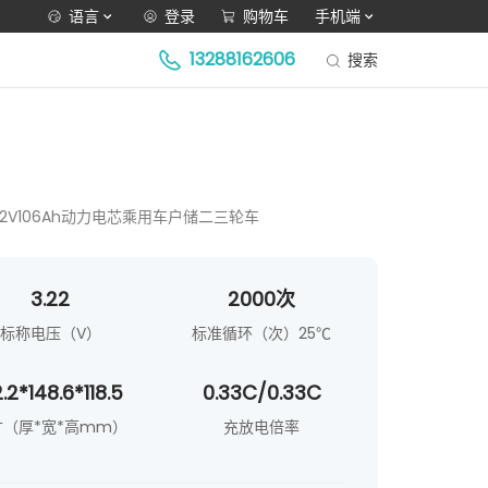
语言
登录
购物车
手机端
13288162606
搜索
.22V106Ah动力电芯乘用车户储二三轮车
3.22
2000次
标称电压（V）
标准循环（次）25℃
.2*148.6*118.5
0.33C/0.33C
寸（厚*宽*高mm）
充放电倍率