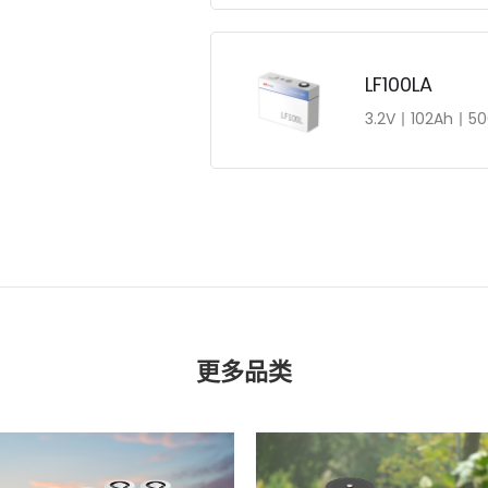
LF100LA
3.2V丨102Ah丨5
更多品类