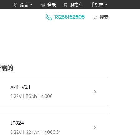
语言
登录
购物车
手机端
13288162606
搜索
所需的
A41-V2.1
3.22V丨116Ah丨4000
LF324
3.22V丨324Ah丨4000次