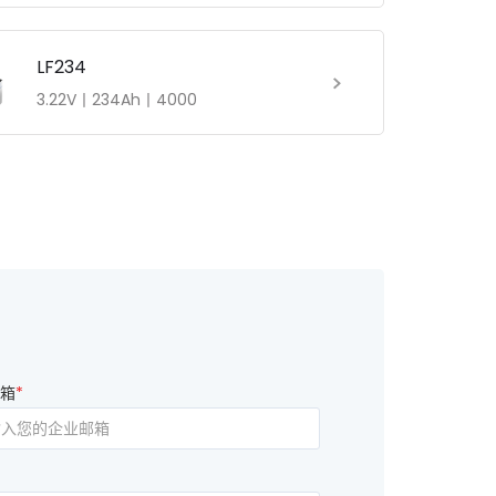
LF234
3.22V丨234Ah丨4000
箱
*