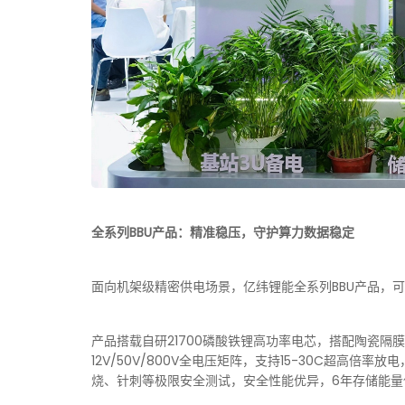
全系列BBU产品：精准稳压，守护算力数据稳定
面向机架级精密供电场景，亿纬锂能全系列BBU产品，
产品搭载自研21700磷酸铁锂高功率电芯，搭配陶瓷
12V/50V/800V全电压矩阵，支持15-30C超高倍率放电
烧、针刺等极限安全测试，安全性能优异，6年存储能量