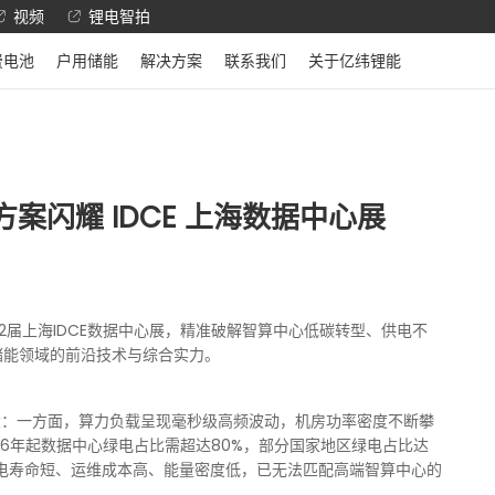
视频
锂电智拍
费电池
户用储能
解决方案
联系我们
关于亿纬锂能
方案闪耀 IDCE 上海数据中心展
12届上海IDCE数据中心展，精准破解智算中心低碳转型、供电不
储能领域的前沿技术与综合实力。
大：一方面，算力负载呈现毫秒级高频波动，机房功率密度不断攀
26年起数据中心绿电占比需超达80%，部分国家地区绿电占比达
备电寿命短、运维成本高、能量密度低，已无法匹配高端智算中心的