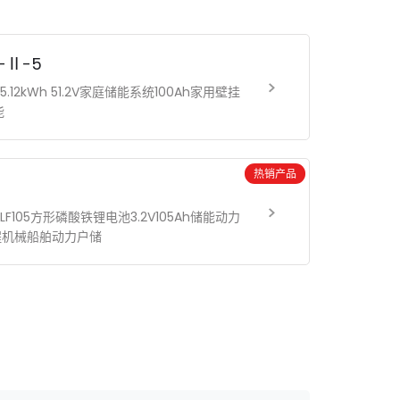
W-Ⅱ-5
5.12kWh 51.2V家庭储能系统100Ah家用壁挂
能
热销产品
LF105方形磷酸铁锂电池3.2V105Ah储能动力
程机械船舶动力户储