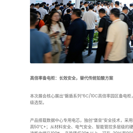
高倍率备电柜：长效安全，替代传统铅酸方案
本次展会核心展出“磐盾系列”6C/10C高倍率园区备电
级选型。
产品搭载数据中心专用电芯，独创“堡垒”安全技术，采用LF
高50℃+；从材料安全、电气安全、智能管控多层级的