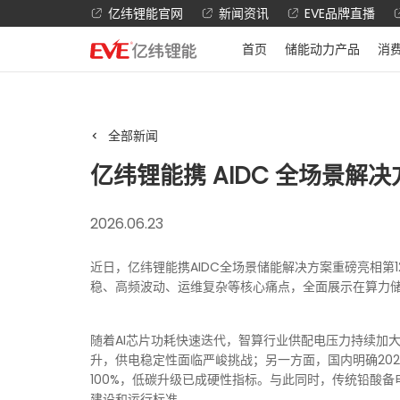
亿纬锂能官网
新闻资讯
EVE品牌直播
首页
储能动力产品
消
全部新闻
亿纬锂能携 AIDC 全场景解决
2026.06.23
近日，亿纬锂能携AIDC全场景储能解决方案重磅亮相第
稳、高频波动、运维复杂等核心痛点，全面展示在算力
随着AI芯片功耗快速迭代，智算行业供配电压力持续加
升，供电稳定性面临严峻挑战；另一方面，国内明确20
100%，低碳升级已成硬性指标。与此同时，传统铅酸
建设和运行标准。