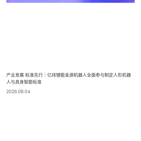
产业发展 标准先行｜亿纬锂能金源机器人全面参与制定人形机器
人与具身智能标准
2026.08.04