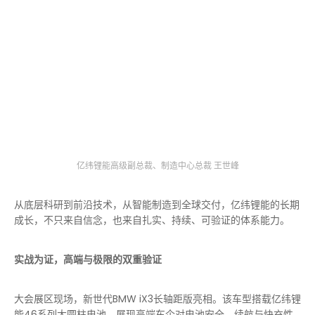
亿纬锂能高级副总裁、制造中心总裁 王世峰
从底层科研到前沿技术，从智能制造到全球交付，亿纬锂能的长期
成长，不只来自信念，也来自扎实、持续、可验证的体系能力。
实战为证，高端与极限的双重验证
大会展区现场，新世代BMW iX3长轴距版亮相。该车型搭载亿纬锂
能46系列大圆柱电池，展现高端车企对电池安全、续航与快充性