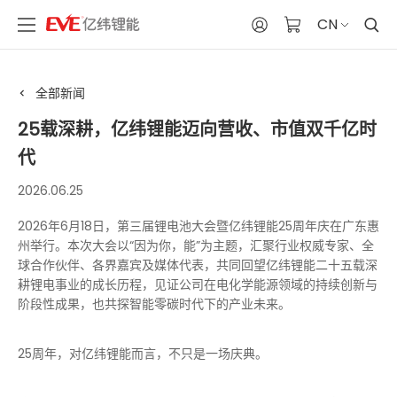
CN
全部新闻
25载深耕，亿纬锂能迈向营收、市值双千亿时
代
2026.06.25
2026年6月18日，第三届锂电池大会暨亿纬锂能25周年庆在广东惠
州举行。本次大会以“因为你，能”为主题，汇聚行业权威专家、全
球合作伙伴、各界嘉宾及媒体代表，共同回望亿纬锂能二十五载深
耕锂电事业的成长历程，见证公司在电化学能源领域的持续创新与
阶段性成果，也共探智能零碳时代下的产业未来。
25周年，对亿纬锂能而言，不只是一场庆典。