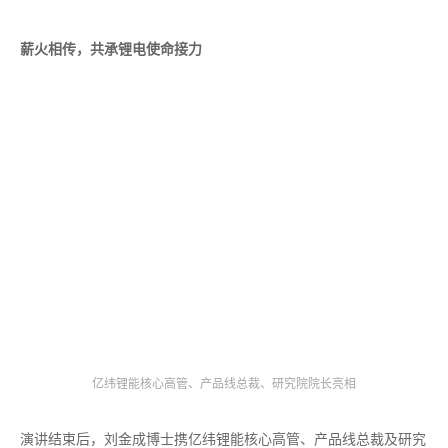
薪火相传，共承锂电使命接力
亿纬锂能核心高管、产品线总裁、研究院院长亮相
演讲结束后，刘金成博士携亿纬锂能核心高管、产品线总裁及研究