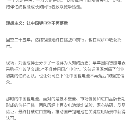
“一个人走得快，一群人走得远。”刘金成博士向所有关心、支持、
陪伴亿纬锂能成长的同行者致以诚挚感谢。
理想主义：让中国锂电池不再落后
回望二十五年，亿纬锂能始终在挑战中前行，也在深耕中收获托
付。
现场，刘金成博士分享了一段鲜为人知的历史：早年国内智能电表
采购标准曾明文规定“不准使用国产电池”。这句话深深刺痛了创业
初期的亿纬团队，也让公司立下“让中国锂电池不再落后”的坚定信
念。
那时的中国锂电池，面对的是技术壁垒、市场偏见和进口品牌长期
形成的信任门槛。团队历经上百次电池爆炸试验，潜心钻研，反复
验证，最终打破进口垄断，推动国产锂电池在关键应用场景中获得
认可。