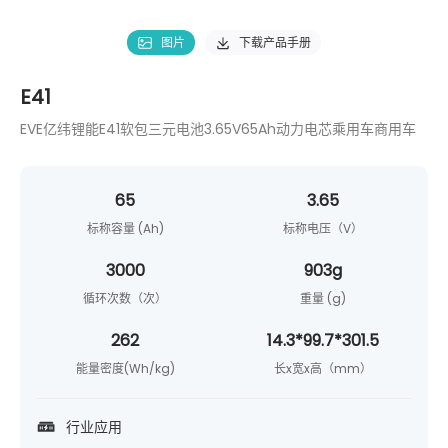
图片
下载产品手册
E41
EVE亿纬锂能E41软包三元电池3.65V65Ah动力电芯乘用车商用车
65
3.65
标称容量 (Ah)
标称电压（V）
3000
903g
循环次数（次）
重量 (g)
262
14.3*99.7*301.5
能量密度(Wh/kg)
长x宽x高（mm）
行业应用